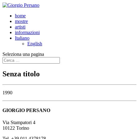
home
mostre
artisti
informazioni
Italiano
English
Seleziona una pagina
Senza titolo
1990
GIORGIO PERSANO
Via Stampatori 4
10122 Torino
Tel. +39 011 4378178