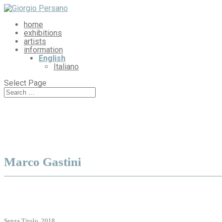
home
exhibitions
artists
information
English
Italiano
Select Page
Marco Gastini
Senza Titolo, 2018