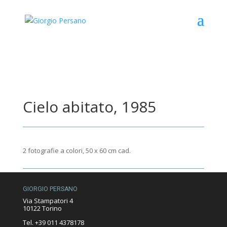
Cielo abitato, 1985
2 fotografie a colori, 50 x 60 cm cad.
GIORGIO PERSANO
Via Stampatori 4
10122 Torino
Tel. +39 011 4378178