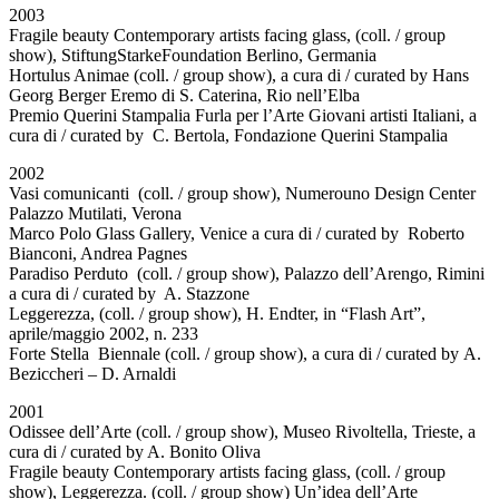
2003
Fragile beauty Contemporary artists facing glass, (coll. / group
show), StiftungStarkeFoundation Berlino, Germania
Hortulus Animae (coll. / group show), a cura di / curated by Hans
Georg Berger Eremo di S. Caterina, Rio nell’Elba
Premio Querini Stampalia Furla per l’Arte Giovani artisti Italiani, a
cura di / curated by C. Bertola, Fondazione Querini Stampalia
2002
Vasi comunicanti (coll. / group show), Numerouno Design Center
Palazzo Mutilati, Verona
Marco Polo Glass Gallery, Venice a cura di / curated by Roberto
Bianconi, Andrea Pagnes
Paradiso Perduto (coll. / group show), Palazzo dell’Arengo, Rimini
a cura di / curated by A. Stazzone
Leggerezza, (coll. / group show), H. Endter, in “Flash Art”,
aprile/maggio 2002, n. 233
Forte Stella Biennale (coll. / group show), a cura di / curated by A.
Beziccheri – D. Arnaldi
2001
Odissee dell’Arte (coll. / group show), Museo Rivoltella, Trieste, a
cura di / curated by A. Bonito Oliva
Fragile beauty Contemporary artists facing glass, (coll. / group
show), Leggerezza. (coll. / group show) Un’idea dell’Arte