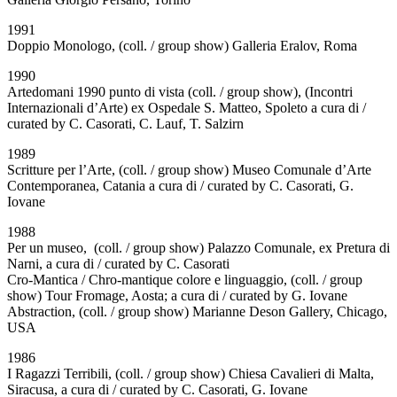
1991
Doppio Monologo, (coll. / group show) Galleria Eralov, Roma
1990
Artedomani 1990 punto di vista (coll. / group show), (Incontri
Internazionali d’Arte) ex Ospedale S. Matteo, Spoleto a cura di /
curated by C. Casorati, C. Lauf, T. Salzirn
1989
Scritture per l’Arte, (coll. / group show) Museo Comunale d’Arte
Contemporanea, Catania a cura di / curated by C. Casorati, G.
Iovane
1988
Per un museo, (coll. / group show) Palazzo Comunale, ex Pretura di
Narni, a cura di / curated by C. Casorati
Cro-Mantica / Chro-mantique colore e linguaggio, (coll. / group
show) Tour Fromage, Aosta; a cura di / curated by G. Iovane
Abstraction, (coll. / group show) Marianne Deson Gallery, Chicago,
USA
1986
I Ragazzi Terribili, (coll. / group show) Chiesa Cavalieri di Malta,
Siracusa, a cura di / curated by C. Casorati, G. Iovane