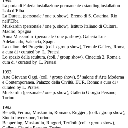
1994
La porta di Faleria installazione permanente / standing installation
Isola d’Elba
La Durata, (personale / one p. show), Eremo di S. Caterina, Rio
nell’Elba
Muskardin (personale / one p. show), Istituto Italiano di Cultura,
Madrid, Spagna
Anna Muskardin (personale / one p. show), Galleria Luis
Adelantado, Valencia, Spagna
La cultura del Progetto, (coll. / group show), Temple Gallery, Roma,
a cura di / curated by L. Pratesi
Lo spazio della scultura, (coll. / group show), Cinecittà 2, Roma a
cura di / curated by L. Pratesi
1993
Arte Giovane Oggi, (coll. / group show), 5° salone d’Arte Moderna
e Contemporanea, Palazzo della Civiltà, EUR, Roma; a cura di /
curated by L. Pratesi
Muskardin (personale / one p. show), Galleria Giorgio Persano,
Torino
1992
Benetti, Ferrara, Muskardin, Romano, Ruggeri, (coll. / group show),
Studio Invenzione, Torino
Bepperling, Muskardin, Ruggeri, Terfloth (coll. / group show),
Galleria Giorgio Persano, Torino