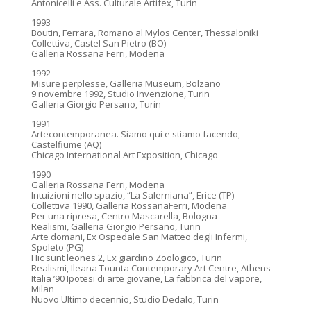
Antonicelli e Ass. Culturale Artifex, Turin
1993
Boutin, Ferrara, Romano al Mylos Center, Thessaloniki
Collettiva, Castel San Pietro (BO)
Galleria Rossana Ferri, Modena
1992
Misure perplesse, Galleria Museum, Bolzano
9 novembre 1992, Studio Invenzione, Turin
Galleria Giorgio Persano, Turin
1991
Artecontemporanea. Siamo qui e stiamo facendo,
Castelfiume (AQ)
Chicago International Art Exposition, Chicago
1990
Galleria Rossana Ferri, Modena
Intuizioni nello spazio, “La Salerniana”, Erice (TP)
Collettiva 1990, Galleria RossanaFerri, Modena
Per una ripresa, Centro Mascarella, Bologna
Realismi, Galleria Giorgio Persano, Turin
Arte domani, Ex Ospedale San Matteo degli Infermi,
Spoleto (PG)
Hic sunt leones 2, Ex giardino Zoologico, Turin
Realismi, Ileana Tounta Contemporary Art Centre, Athens
Italia ’90 Ipotesi di arte giovane, La fabbrica del vapore,
Milan
Nuovo Ultimo decennio, Studio Dedalo, Turin