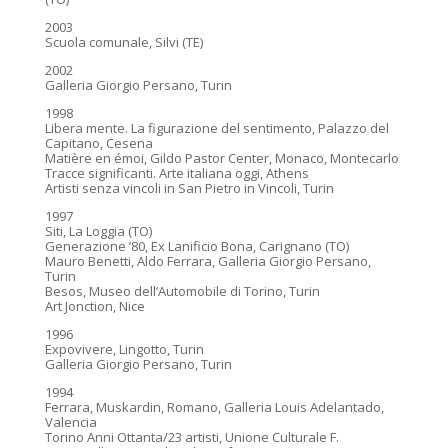
2003
Scuola comunale, Silvi (TE)
2002
Galleria Giorgio Persano, Turin
1998
Libera mente. La figurazione del sentimento, Palazzo del
Capitano, Cesena
Matière en émoi, Gildo Pastor Center, Monaco, Montecarlo
Tracce significanti. Arte italiana oggi, Athens
Artisti senza vincoli in San Pietro in Vincoli, Turin
1997
Siti, La Loggia (TO)
Generazione ’80, Ex Lanificio Bona, Carignano (TO)
Mauro Benetti, Aldo Ferrara, Galleria Giorgio Persano,
Turin
Besos, Museo dell’Automobile di Torino, Turin
Art Jonction, Nice
1996
Expovivere, Lingotto, Turin
Galleria Giorgio Persano, Turin
1994
Ferrara, Muskardin, Romano, Galleria Louis Adelantado,
Valencia
Torino Anni Ottanta/23 artisti, Unione Culturale F.